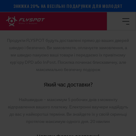
ЗНИЖКА 20% НА ВЕСІЛЬНІ ПОДАРУНКИ ДЛЯ МОЛОДЯТ
Головна сторінка
/
Доставка та оплата
ДОСТАВКА ТА ОПЛАТА
Продукти FLYSPOT будуть доставлені прямо до ваших дверей
швидко і безпечно. Ви замовляєте, оплачуєте замовлення, а
ми швидко пакуємо ваші товари і передаємо їх привітному
кур’єру DPD або InPost. Посилка починає блискавичну, але
максимально безпечну подорож
Який час доставки?
Найшвидше – максимум 5 робочих днів з моменту
відправлення вашого платежу. Електронні ваучери надійдуть
до вас у найкоротші терміни. Ви знайдете їх у своїй скриньці
протягом максимум одного дня. 20 хвилин